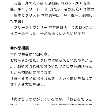
・丸善・丸の内本店で原画展（1/15～20）を開
催、ギャラリートーク（1/18・定員30名）は満員
・絵本カタリスト 木村美幸氏「今年度一、感動し
た本書」
・フリーアナウンサー 笠井信輔氏「今の時代だか
らこそ誕生した、子ども達に伝えたい絵本だ」
■作品概要
本作の舞台は北国の森。
お腹をすかせたフクロウに捕らえられた小ネズミ
が、戦禍の流れ弾で傷ついたフクロウを助けるこ
とから物語は始まります。
「食べる者／食べられる者」という関係を超えて
芽生える友情を通し、
「命はどうつながっているのか」「他者を思うと