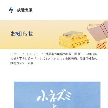
成隆出版
お知らせ
HOME
お知らせ
世界名作劇場の名匠・関修一、33年ぶり
の描き下ろし絵本『小ネズミとフクロウ』全国発売。笠井信輔氏の
推薦コメント到着。