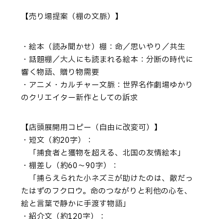
【売り場提案（棚の文脈）】
・絵本（読み聞かせ）棚：命／思いやり／共生
・話題棚／大人にも読まれる絵本：分断の時代に
響く物語、贈り物需要
・アニメ・カルチャー文脈：世界名作劇場ゆかり
のクリエイター新作としての訴求
【店頭展開用コピー（自由に改変可）】
・短文（約20字）：
「捕食者と獲物を超える、北国の友情絵本」
・棚差し（約60～90字）：
「捕らえられた小ネズミが助けたのは、敵だっ
たはずのフクロウ。命のつながりと利他の心を、
絵と言葉で静かに手渡す物語」
・紹介文（約120字）：