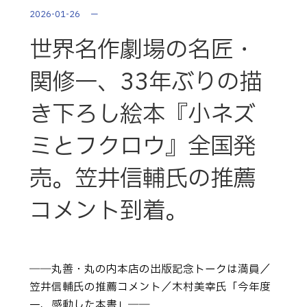
2026-01-26
世界名作劇場の名匠・
関修一、33年ぶりの描
き下ろし絵本『小ネズ
ミとフクロウ』全国発
売。笠井信輔氏の推薦
コメント到着。
――丸善・丸の内本店の出版記念トークは満員／
笠井信輔氏の推薦コメント／木村美幸氏「今年度
一、感動した本書」――