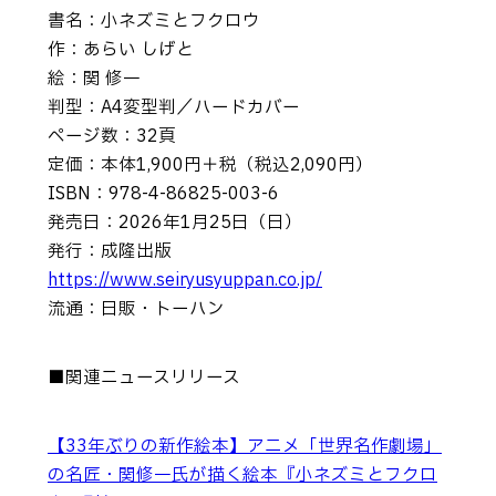
書名：小ネズミとフクロウ
作：あらい しげと
絵：関 修一
判型：A4変型判／ハードカバー
ページ数：32頁
定価：本体1,900円＋税（税込2,090円）
ISBN：978-4-86825-003-6
発売日：2026年1月25日（日）
発行：成隆出版
https://www.seiryusyuppan.co.jp/
流通：日販・トーハン
■関連ニュースリリース
【33年ぶりの新作絵本】アニメ「世界名作劇場」
の名匠・関修一氏が描く絵本『小ネズミとフクロ