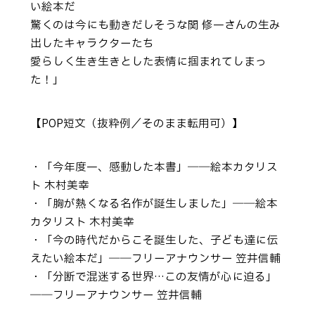
い絵本だ
驚くのは今にも動きだしそうな関 修一さんの生み
出したキャラクターたち
愛らしく生き生きとした表情に掴まれてしまっ
た！」
【POP短文（抜粋例／そのまま転用可）】
・「今年度一、感動した本書」――絵本カタリス
ト 木村美幸
・「胸が熱くなる名作が誕生しました」――絵本
カタリスト 木村美幸
・「今の時代だからこそ誕生した、子ども達に伝
えたい絵本だ」――フリーアナウンサー 笠井信輔
・「分断で混迷する世界…この友情が心に迫る」
――フリーアナウンサー 笠井信輔