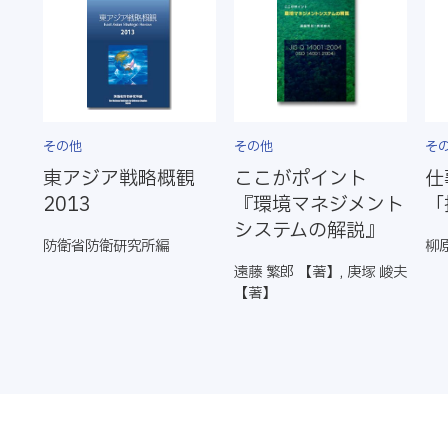
その他
その他
そ
東アジア戦略概観
ここがポイント
仕
2013
『環境マネジメント
「
システムの解説』
防衛省防衛研究所編
柳
遠藤 繁郎 【著】, 庚塚 峻夫
【著】