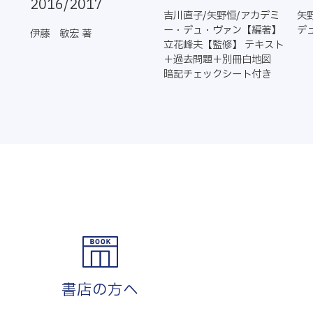
2016/2017
吉川直子/矢野恒/アカデミ
矢
ー・デュ・ヴァン【編著】
デ
伊藤 敏宏 著
立花峰夫【監修】 テキスト
＋過去問題＋別冊白地図
暗記チェックシート付き
書店の方へ